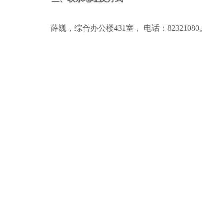
薛巍，综合办公楼
431室，
电话：
82321080。