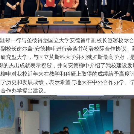
涯邻一行与圣彼得堡国立大学安德留申副校长签署校际
副校长谢尔盖·安德柳申进行会谈并签署校际合作协议。圣
立研究型大学，与国立莫斯科大学并列俄罗斯最高学府，
取得的杰出成就表示祝贺，并向安德柳申介绍了我校建设
德柳申对我校近年来在教学和科研上取得的成绩给予高度
大学历史和发展成绩，表示希望与地大在中外合作办学、
外合作办学提出建议。