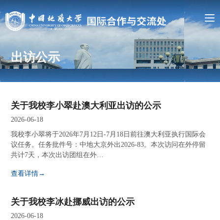
出访公示
关于我校李小翠赴澳大利亚出访的公示
2026-06-18
我校李小翠将于2026年7月12日-7月18日前往澳大利亚执行国际会
议任务。任务批件号：中地大京外出2026-83。本次访问在外停留
共计7天，本次出访团组在外…
查看详情→
关于我校李冰赴挪威出访的公示
2026-06-18