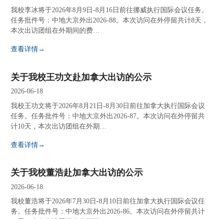
我校李冰将于2026年8月9日-8月16日前往挪威执行国际会议任务。
任务批件号：中地大京外出2026-88。本次访问在外停留共计8天，
本次出访团组在外期间的费…
查看详情→
关于我校王功文赴加拿大出访的公示
2026-06-18
我校王功文将于2026年8月21日-8月30日前往加拿大执行国际会议
任务。任务批件号：中地大京外出2026-87。本次访问在外停留共
计10天，本次出访团组在外期…
查看详情→
关于我校董浩赴加拿大出访的公示
2026-06-18
我校董浩将于2026年7月30日-8月10日前往加拿大执行国际会议任
务。任务批件号：中地大京外出2026-86。本次访问在外停留共计