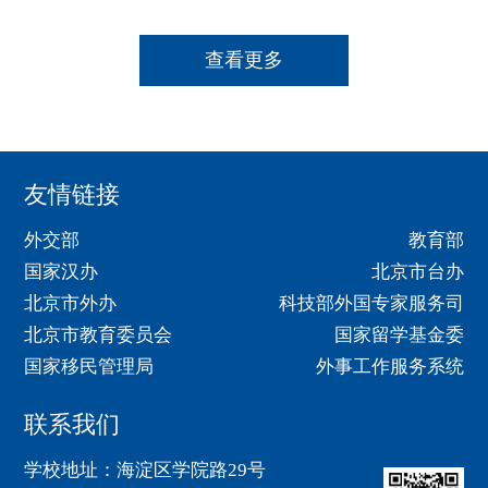
查看更多
友情链接
外交部
教育部
国家汉办
北京市台办
北京市外办
科技部外国专家服务司
北京市教育委员会
国家留学基金委
国家移民管理局
外事工作服务系统
联系我们
学校地址：海淀区学院路29号