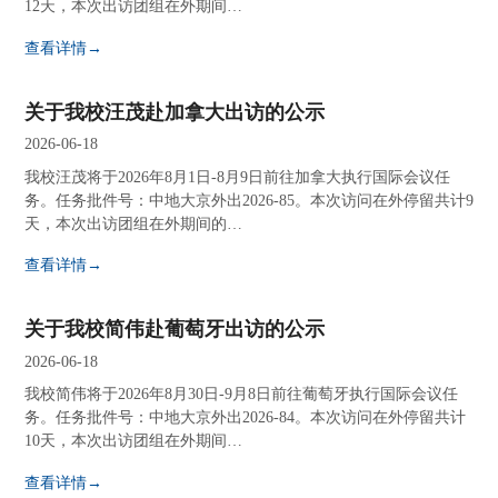
12天，本次出访团组在外期间…
查看详情→
关于我校汪茂赴加拿大出访的公示
2026-06-18
我校汪茂将于2026年8月1日-8月9日前往加拿大执行国际会议任
务。任务批件号：中地大京外出2026-85。本次访问在外停留共计9
天，本次出访团组在外期间的…
查看详情→
关于我校简伟赴葡萄牙出访的公示
2026-06-18
我校简伟将于2026年8月30日-9月8日前往葡萄牙执行国际会议任
务。任务批件号：中地大京外出2026-84。本次访问在外停留共计
10天，本次出访团组在外期间…
查看详情→