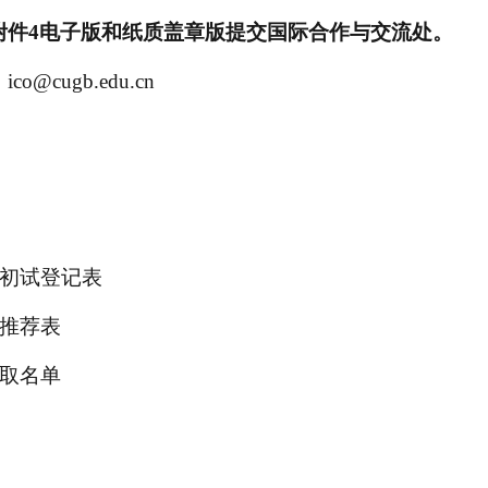
附件
4
电子版和纸质盖章版提交国际合作与交流处。
ico
@cugb.edu.cn
生初试登记表
生推荐表
录取名单
）